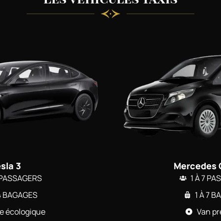
sla 3
Mercedes 
4 PASSAGERS
1 À 7 P
 4 BAGAGES
1 À 7 
ne écologique
Van p