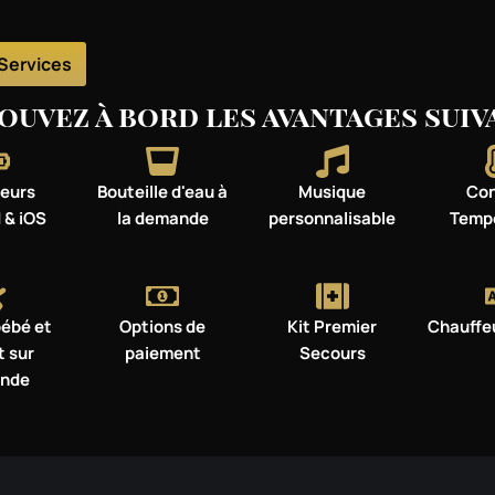
Services
ouvez à bord les avantages suiva
eurs
Bouteille d'eau à
Musique
Con
 & iOS
la demande
personnalisable
Temp
bébé et
Options de
Kit Premier
Chauffeu
t sur
paiement
Secours
nde