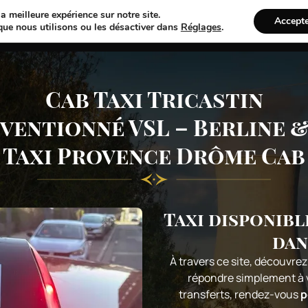
a meilleure expérience sur notre site.
Accept
Nos avantages
Véhicules 1 à 7 passagers
Prestatio
que nous utilisons ou les désactiver dans
Réglages
.
Cab Taxi Tricastin
ventionné VSL – Berline &
Taxi Provence Drôme Cab
Taxi disponib
dan
À travers ce site, découvre
répondre simplement à v
transferts, rendez-vous
p