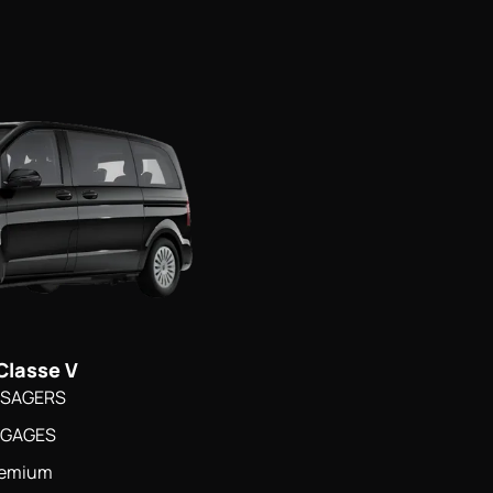
Classe V
ASSAGERS
BAGAGES
remium