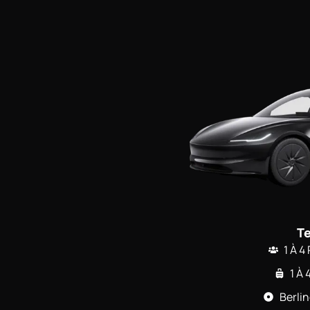
Te
1 À 
1 À
Berli