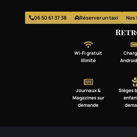
06 50 61 37 38
Réserver un taxi
Nos 
Retr
Wi-Fi gratuit
Charg
illimité
Android
Journaux &
Sièges 
Magazines sur
enfan
demande
dema