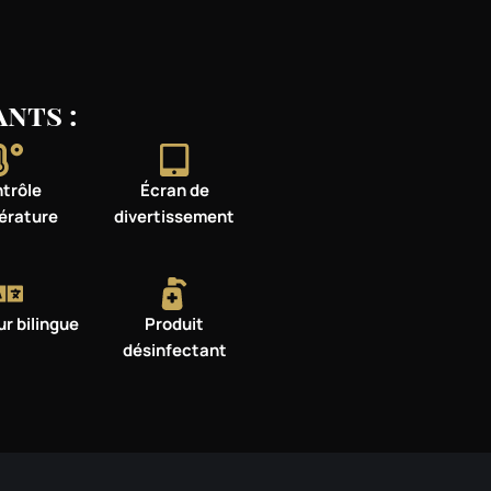
nts :
trôle
Écran de
érature
divertissement
r bilingue
Produit
désinfectant