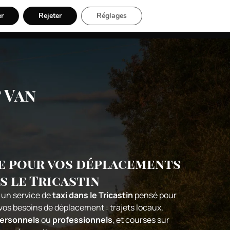
er
Rejeter
Réglages
06 50 61 37 38
ns Taxi
Réserver en ligne
 Van
le pour vos déplacements
s le Tricastin
z un service de
taxi dans le Tricastin
pensé pour
os besoins de déplacement : trajets locaux,
ersonnels
ou
professionnels
, et courses sur